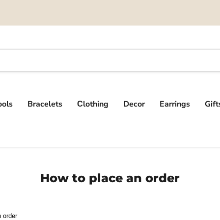
ools
Bracelets
Сlothing
Decor
Earrings
Gif
How to place an order
 order