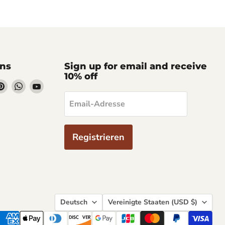
uns
Sign up for email and receive
10% off
nden
Finden
Finden
Finden
Sie
Sie
Sie
Email-Adresse
s
uns
uns
uns
auf
auf
auf
am
ssenger
Pinterest
WhatsApp
YouTube
Registrieren
Sprache
Land
Deutsch
Vereinigte Staaten
(USD $)