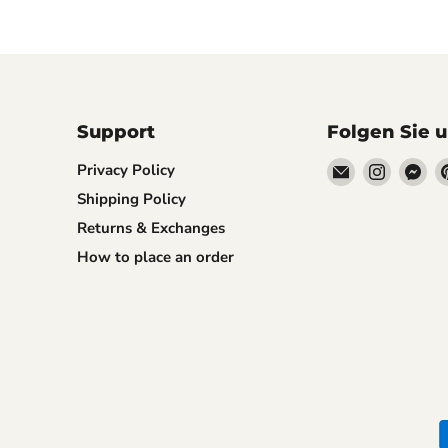
Support
Folgen Sie 
Email
Finden
Fi
Privacy Policy
Ayaho
Sie
Sie
Shipping Policy
uns
un
Returns & Exchanges
auf
auf
How to place an order
Instagr
Me