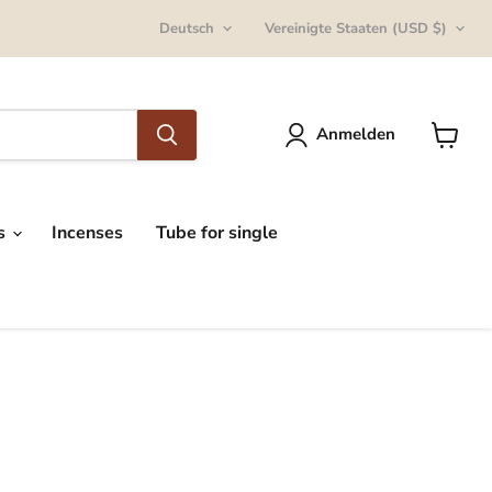
Sprache
Land
Deutsch
Vereinigte Staaten
(USD $)
Anmelden
Warenk
anzeig
ts
Incenses
Tube for single